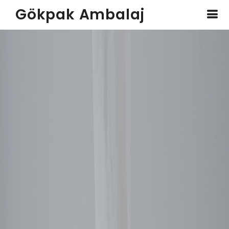
Gökpak Ambalaj